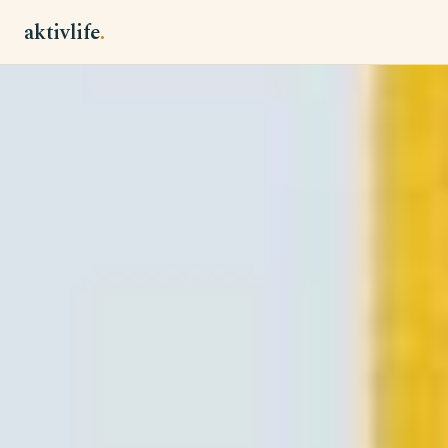
aktivlife
.