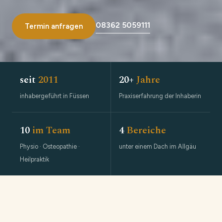
08362 5059111
Termin anfragen
seit
2011
20+
Jahre
inhabergeführt in Füssen
Praxiserfahrung der Inhaberin
10
im Team
4
Bereiche
Physio · Osteopathie ·
unter einem Dach im Allgäu
Heilpraktik